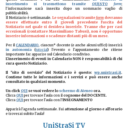
inserimento si trasmettono tramite
QUESTO
form
;
l'informazione sarà inserita dopo un sommario vaglio di
pubblicabilità.
Il Notiziario
è settimanale.
Le segnalazioni tramite
form
dovranno
essere effettuate entro il giovedì precedente l'uscita del
Notiziario nel quale si desidera inserirle. Tranne che per casi
eccezionali (contattare Massimiliano Tabusi), non è opportuno
inserire informazioni o scadenze distanti più di un mese.
Per il
CALENDARIO
, ciascun* docente (e anche alcuni uffici) inserirà
in autonomia
(
tutorial
) l'evento o l'appuntamento che ritiene
importante far apparire sul Calendario condiviso.
L'inserimento di eventi in Calendario NON è responsabilità di chi
cura questo Notiziario.
Il "sito di servizio" del Notiziario è questo:
wp.unistrasi.it
.
Contiene tutte le informazioni e i servizi e può essere anche
consultato in qualsiasi momento.
Un click
QUI
se vuoi vedere lo
schermo di Ateneo
ora.
Clicca
QUI
per trovare l'aula con il
cognome del DOCENTE.
Clicca
QUI
per trovare l'aula con l'
INSEGNAMENTO
Apparirà l'agenda settimanale. Fai
attenzione al giorno e all'orario
e troverai subito l'aula!
UniStraSi TV