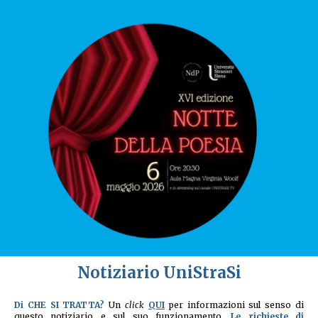
Notiziario UniStraSi
Di CHE SI TRATTA?
Un
click
QUI
per informazioni sul senso di
questo notiziario e sul suo funzionamento.
Le richieste di