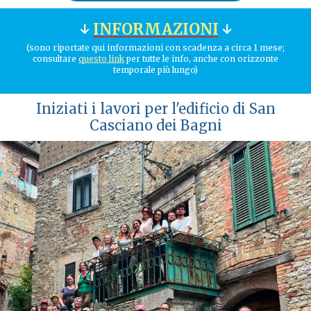
↓
INFORMAZIONI
↓
(sono riportate qui informazioni con scadenza a circa 1 mese;
consultare
questo link
per tutte le info, anche con orizzonte
temporale più lungo)
Iniziati i lavori per l'edificio di San
Casciano dei Bagni