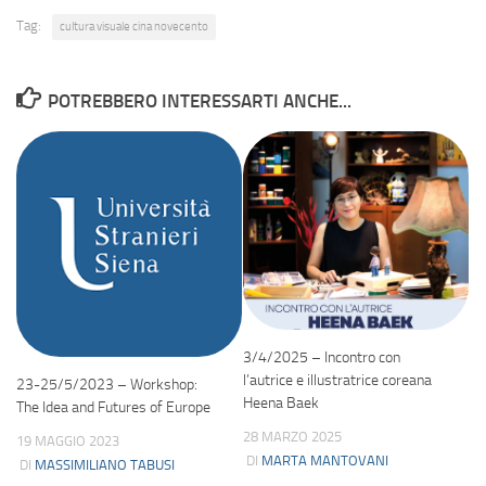
Tag:
cultura visuale cina novecento
POTREBBERO INTERESSARTI ANCHE...
3/4/2025 – Incontro con
l’autrice e illustratrice coreana
23-25/5/2023 – Workshop:
Heena Baek
The Idea and Futures of Europe
28 MARZO 2025
19 MAGGIO 2023
DI
MARTA MANTOVANI
DI
MASSIMILIANO TABUSI