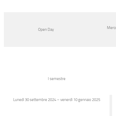
Merco
Open Day
I semestre
Lunedì 30 settembre 2024 – venerdì 10 gennaio 2025