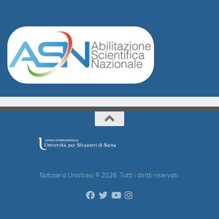
Notiziario Unistrasi © 2026. Tutti i diritti riservati.