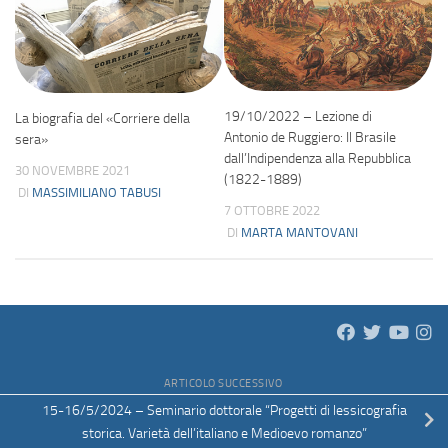
19/10/2022 – Lezione di
La biografia del «Corriere della
Antonio de Ruggiero: Il Brasile
sera»
dall’Indipendenza alla Repubblica
30 NOVEMBRE 2021
(1822-1889)
DI
MASSIMILIANO TABUSI
7 OTTOBRE 2022
DI
MARTA MANTOVANI
ARTICOLO SUCCESSIVO
15-16/5/2024 – Seminario dottorale “Progetti di lessicografia
storica. Varietà dell’italiano e Medioevo romanzo”