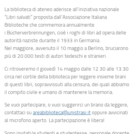
La biblioteca di ateneo aderisce all’iniziativa nazionale
“Libri salvati” proposta dall’Associazione Italiana
Biblioteche che commemora annualmente
i Bücherverbrennungen, cioè i roghi di libri ad opera delle
autorità naziste durante il 1933 in Germania.
Nel maggiore, avvenuto il 10 maggio a Berlino, bruciarono
più di 20.000 testi di autori tedeschi e stranieri.
Ci ritroveremo il giovedì 14 maggio dalle 12.30 alle 13.30
circa nel cortile della biblioteca per leggere insieme brani
di questi libri, sopravvissuti alla censura, dei quali abbiamo
il compito civile e umano di mantenere la memoria.
Se vuoi partecipare, o vuoi suggerirci un brano da leggere,
contattaci su
areabiblioteca@unistrasi.it
oppure avvicinati
al microfono aperto. La partecipazione è libera!
Sono invitati/e studenti e studentesse, personale docente