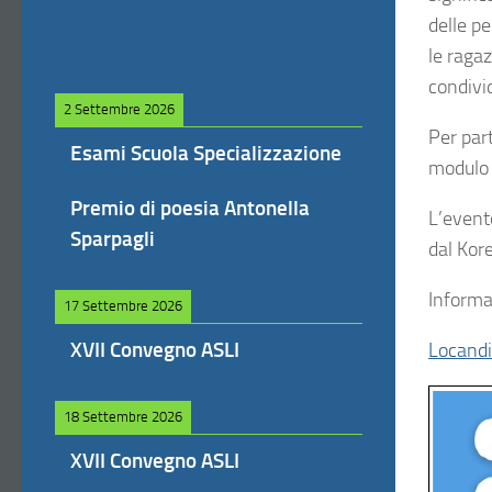
delle pe
le ragaz
condivid
2 Settembre 2026
Per par
Esami Scuola Specializzazione
modulo 
Premio di poesia Antonella
L’event
Sparpagli
dal Kor
Informa
17 Settembre 2026
XVII Convegno ASLI
Locand
18 Settembre 2026
XVII Convegno ASLI