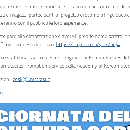
rsone intervenute e infine si esibirà in una performance di ca
ze e i ragazzi partecipanti al progetto di scambio linguistico
eranno con il pubblico le loro esperienze.
tecipare alla dimostrazione e avere il proprio nome scritto in
Google a questo indirizzo:
https://tinyurl.com/yh62hej4
o è stato finanziato dal Seed Program for Korean Studies del M
ean Studies Promotion Service della Academy of Korean Stud
zioni:
cesk@unistrasi.it
ina