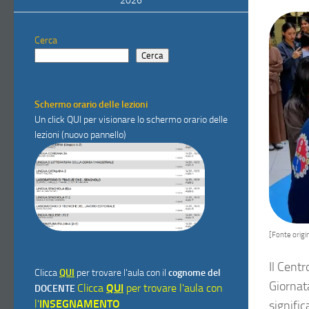
2026
Cerca
Cerca
Schermo orario delle lezioni
Un click
QUI
per visionare lo schermo orario delle
lezioni (nuovo pannello)
[Fonte origin
Il Centr
Clicca
QUI
per trovare l'aula con il
cognome del
Giornat
Clicca
QUI
per trovare l'aula con
DOCENTE
l'
INSEGNAMENTO
signific