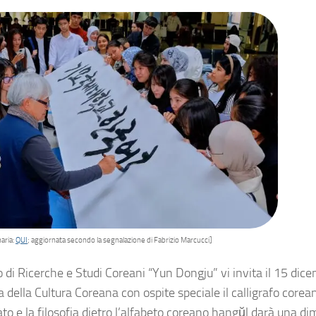
aria:
QUI
; aggiornata secondo la segnalazione di Fabrizio Marcucci]
o di Ricerche e Studi Coreani “Yun Dongju” vi invita il 15 dice
a della Cultura Coreana con ospite speciale il calligrafo cor
ato e la filosofia dietro l’alfabeto coreano hangŭl darà una d