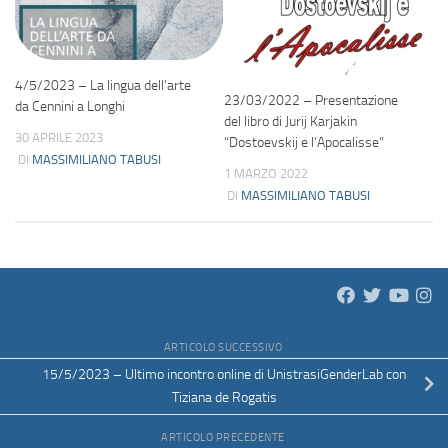
4/5/2023 – La lingua dell’arte
23/03/2022 – Presentazione
da Cennini a Longhi
del libro di Jurij Karjakin
30 APRILE 2023
“Dostoevskij e l’Apocalisse”
DI
MASSIMILIANO TABUSI
1 MARZO 2022
DI
MASSIMILIANO TABUSI
ARTICOLO SUCCESSIVO
15/5/2023 – Ultimo incontro online di UnistrasiGenderLab con
Tiziana de Rogatis
ARTICOLO PRECEDENTE