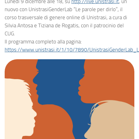
Lunedì 9 dicembre alle 18, su
http://live.unistrasi.it
, un
nuovo con UnistrasiGenderLab “Le parole per dirlo”, il
corso trasversale di genere online di Unistrasi, a cura di
Silvia Antosa e Tiziana de Rogatis, con il patrocinio del
CUG.
Il programma completo alla pagina:
https://www.unistrasi.it/1/10/7890/UnistrasiGenderLab_