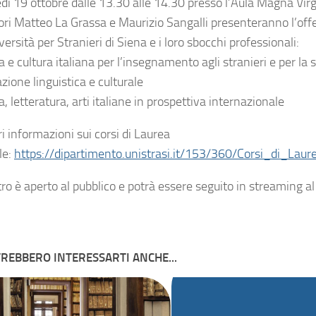
dì 19 ottobre dalle 13.30 alle 14.30 presso l’Aula Magna Virg
ri Matteo La Grassa e Maurizio Sangalli presenteranno l’offert
versità per Stranieri di Siena e i loro sbocchi professionali:
 e cultura italiana per l’insegnamento agli stranieri e per la 
ione linguistica e culturale
, letteratura, arti italiane in prospettiva internazionale
i informazioni sui corsi di Laurea
le:
https://dipartimento.unistrasi.it/153/360/Corsi_di_Lau
ro è aperto al pubblico e potrà essere seguito in streaming al
REBBERO INTERESSARTI ANCHE...