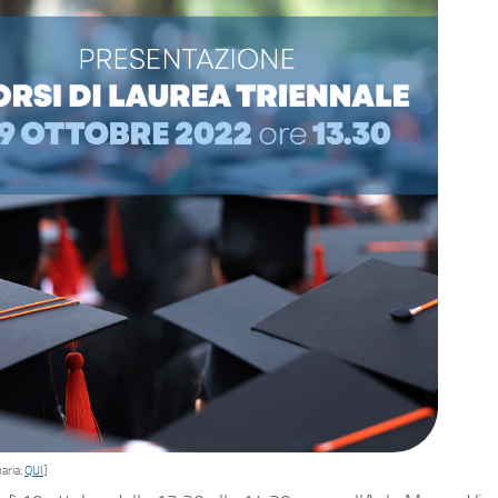
aria:
QUI
]