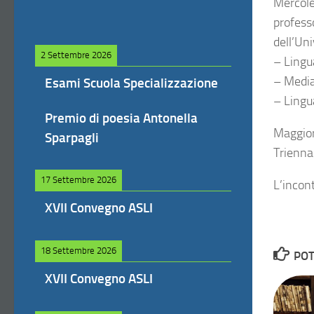
Mercole
professo
dell’Uni
2 Settembre 2026
– Lingua
– Mediaz
Esami Scuola Specializzazione
– Lingua
Premio di poesia Antonella
Maggior
Sparpagli
Trienna
17 Settembre 2026
L’incont
XVII Convegno ASLI
18 Settembre 2026
POT
XVII Convegno ASLI