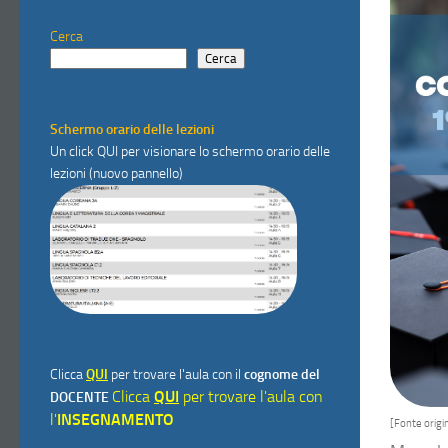
Cerca
Cerca
Schermo orario delle lezioni
Un click
QUI
per visionare lo schermo orario delle
lezioni (nuovo pannello)
Clicca
QUI
per trovare l'aula con il
cognome del
Clicca
QUI
per trovare l'aula con
DOCENTE
l'
INSEGNAMENTO
[Fonte origin