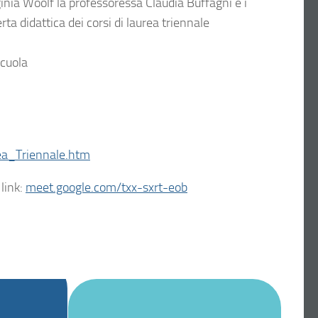
inia Woolf la professoressa Claudia Buffagni e i
a didattica dei corsi di laurea triennale
scuola
rea_Triennale.htm
 link:
meet.google.com/txx-sxrt-eob