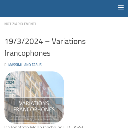
Notiziario
Salta al contenuto
NOTIZIARIO EVENTI
19/3/2024 – Variations
francophones
DI
MASSIMILIANO TABUSI
Da
Jonathan Merlo (anche per il CLASS)