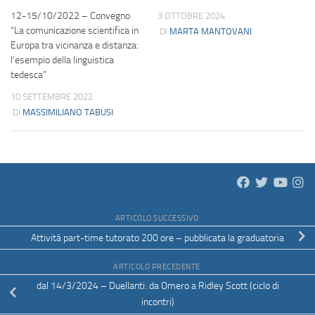
12-15/10/2022 – Convegno
3 OTTOBRE 2024
“La comunicazione scientifica in
DI
MARTA MANTOVANI
Europa tra vicinanza e distanza:
l’esempio della linguistica
tedesca”
10 SETTEMBRE 2022
DI
MASSIMILIANO TABUSI
ARTICOLO SUCCESSIVO
Attività part-time tutorato 200 ore – pubblicata la graduatoria
ARTICOLO PRECEDENTE
dal 14/3/2024 – Duellanti: da Omero a Ridley Scott (ciclo di
incontri)