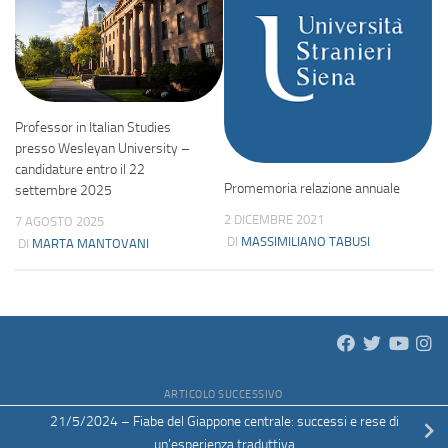
Professor in Italian Studies
presso Wesleyan University –
candidature entro il 22
Promemoria relazione annuale
settembre 2025
2 DICEMBRE 2021
7 AGOSTO 2025
DI
MASSIMILIANO TABUSI
DI
MARTA MANTOVANI
ARTICOLO SUCCESSIVO
21/5/2024 – Fiabe del Giappone centrale: successi e rese di
un’esperienza traduttiva