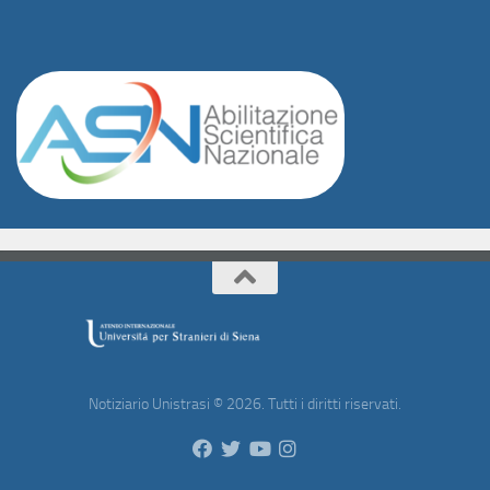
Notiziario Unistrasi © 2026. Tutti i diritti riservati.