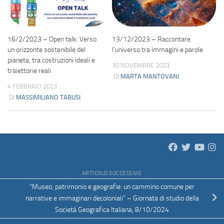
16/2/2023 – Open talk: Verso
13/12/2023 – Raccontare
un orizzonte sostenibile del
l’universo tra immagini e parole
pianeta, tra costruzioni ideali e
30 NOVEMBRE 2023
traiettorie reali
DI
MARTA MANTOVANI
4 FEBBRAIO 2023
DI
MASSIMILIANO TABUSI
ARTICOLO SUCCESSIVO
“Museo, patrimonio e geografie: un cammino comune per
narrative e immaginari decoloniali” – Giornata di studio della
Società Geografica Italiana, 8/10/2024