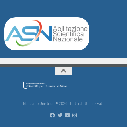
Notiziario Unistrasi © 2026. Tutti i diritti riservati.