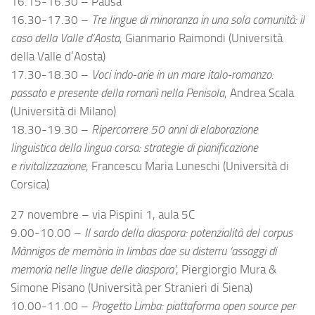
16.15-16.30 – Pausa
16.30-17.30 –
Tre lingue di minoranza in una sola comunità: il
caso della Valle d’Aosta
, Gianmario Raimondi (Università
della Valle d’Aosta)
17.30-18.30 –
Voci indo-arie in un mare italo-romanzo:
passato e presente della romanì nella Penisola
, Andrea Scala
(Università di Milano)
18.30-19.30 –
Ripercorrere 50 anni di elaborazione
linguistica della lingua corsa: strategie di pianificazione
e rivitalizzazione
, Francescu Maria Luneschi (Università di
Corsica)
27 novembre – via Pispini 1, aula 5C
9.00-10.00 –
Il sardo della diaspora: potenzialità del corpus
Mànnigos de memòria in limbas dae su disterru ‘assaggi di
memoria nelle lingue delle diaspora’
, Piergiorgio Mura &
Simone Pisano (Università per Stranieri di Siena)
10.00-11.00 –
Progetto Limba: piattaforma open source per