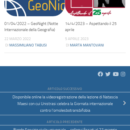
01/04/2022 – GeoNight (Notte
14/4/2023 – Aspettando il 25
Internazionale della Geografia)
aprile
22 MARZO 2022
5 APRILE 2023
DI
MASSIMILIANO TABUSI
DI
MARTA MANTOVANI
ARTICOLO SUCCESSIVO
Disponibile online la videoregistrazione della lezione di Natascia
Maesi con cui Unistrasi celebra la Giornata internazionale
contro l’omolesbotransbifobia
ARTICOLO PRECEDENTE
Bando Servizio civile universale – colloqui fissati al 27 maggio