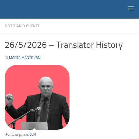
Notiziario
Salta al contenuto
NOTIZIARIO EVENTI
26/5/2026 – Translator History
DI
MARTA MANTOVANI
[Fonte originaria:
QUI
]