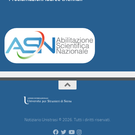
Notiziario Unistrasi © 2026. Tutti i diritti riservati.