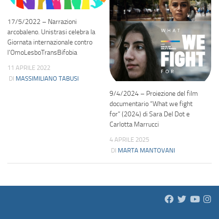
17/5/2022 – Narrazioni
arcobaleno. Unistrasi celebra la
Giornata internazionale contro
l’OmoLesboTransBifobia
11 APRILE 2022
DI
MASSIMILIANO TABUSI
9/4/2024 – Proiezione del film
documentario “What we fight
for” (2024) di Sara Del Dot e
Carlotta Marrucci
4 APRILE 2025
DI
MARTA MANTOVANI