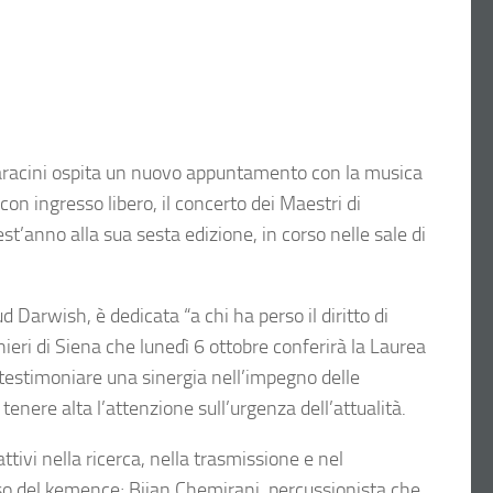
 Saracini ospita un nuovo appuntamento con la musica
n ingresso libero, il concerto dei Maestri di
st’anno alla sua sesta edizione, in corso nelle sale di
Darwish, è dedicata “a chi ha perso il diritto di
anieri di Siena che lunedì 6 ottobre conferirà la Laurea
i testimoniare una sinergia nell’impegno delle
 tenere alta l’attenzione sull’urgenza dell’attualità.
attivi nella ricerca, nella trasmissione e nel
oso del kemençe; Bijan Chemirani, percussionista che