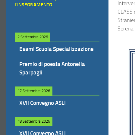
Interver
l'
INSEGNAMENTO
CLASS d
Stranier
Serena F
2 Settembre 2026
Esami Scuola Specializzazione
Premio di poesia Antonella
Sparpagli
17 Settembre 2026
XVII Convegno ASLI
18 Settembre 2026
XVII Convegno ASLI