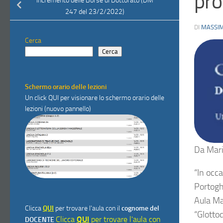
pro
Incremento delle Borse di Dottorato (DM
247 del 23/2/2022)
DI
MASSIM
Cerca
Cerca
Schermo orario delle lezioni
Un click
QUI
per visionare lo schermo orario delle
lezioni (nuovo pannello)
Da
Mari
“
In occa
Portoghe
Aula Ma
Clicca
QUI
per trovare l'aula con il
cognome del
“Glottod
Clicca
QUI
per trovare l'aula con
DOCENTE