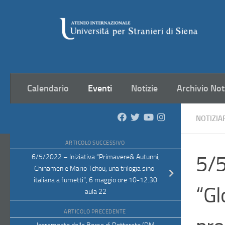
Salta al contenuto
Calendario
Eventi
Notizie
Archivio Not
NOTIZIA
ARTICOLO SUCCESSIVO
5/5
6/5/2022 – Iniziativa “Primavere& Autunni,
Chinamen e Mario Tchou, una trilogia sino-
italiana a fumetti”, 6 maggio ore 10-12.30
“Gl
aula 22
ARTICOLO PRECEDENTE