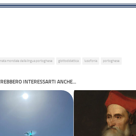
rnata mondiale della lingua portoghese
glottodidattica
lusofonia
portoghese
REBBERO INTERESSARTI ANCHE...