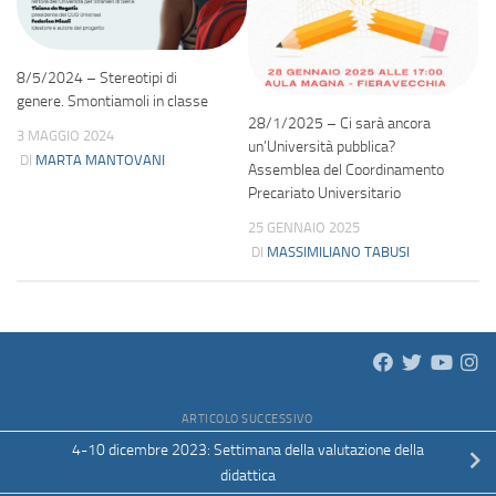
8/5/2024 – Stereotipi di
genere. Smontiamoli in classe
28/1/2025 – Ci sarà ancora
3 MAGGIO 2024
un’Università pubblica?
DI
MARTA MANTOVANI
Assemblea del Coordinamento
Precariato Universitario
25 GENNAIO 2025
DI
MASSIMILIANO TABUSI
ARTICOLO SUCCESSIVO
4-10 dicembre 2023: Settimana della valutazione della
didattica