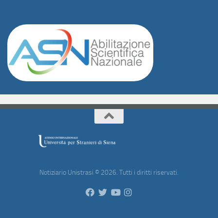
Notiziario Unistrasi © 2026. Tutti i diritti riservati.