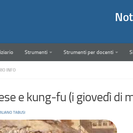
Not
iziario
Strumenti
Strumenti per docenti
S
RIO INFO
ese e kung-fu (i giovedì di
ILIANO TABUSI