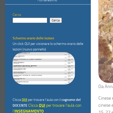
l’Umanesimo”
Cerca
Cerca
Schermo orario delle lezioni
Un click
QUI
per visionare lo schermo orario delle
lezioni (nuovo pannello)
Da Anna
Cinese e
Clicca
QUI
per trovare l'aula con il
cognome del
cinese e
Clicca
QUI
per trovare l'aula con
DOCENTE
l'
INSEGNAMENTO
15, 22 