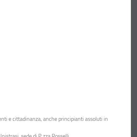
enti e cittadinanza, anche principianti assoluti in
istrasi, sede di P.zza Rosselli