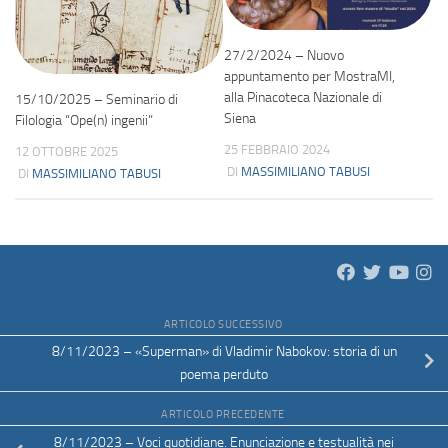
27/2/2024 – Nuovo
appuntamento per MostraMI,
alla Pinacoteca Nazionale di
15/10/2025 – Seminario di
Siena
Filologia “Ope(n) ingenii”
25 FEBBRAIO 2024
12 OTTOBRE 2025
DI
MASSIMILIANO TABUSI
DI
MASSIMILIANO TABUSI
ARTICOLO SUCCESSIVO
8/11/2023 – «Superman» di Vladimir Nabokov: storia di un
poema perduto
ARTICOLO PRECEDENTE
8/11/2023 – Voci quotidiane. Enunciazione e testualità nei