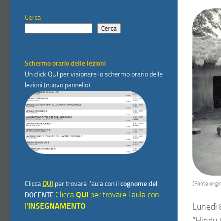
Cerca
Cerca
Schermo orario delle lezioni
Un click
QUI
per visionare lo schermo orario delle
lezioni (nuovo pannello)
Clicca
QUI
per trovare l'aula con il
cognome del
[Fonte origin
Clicca
QUI
per trovare l'aula con
DOCENTE
l'
INSEGNAMENTO
Lunedì 8
“Hindu A