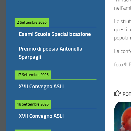
nell’amb
Le strut
2 Settembre 2026
questi p
Esami Scuola Specializzazione
popolame
Premio di poesia Antonella
La confe
Sparpagli
foto © P
17 Settembre 2026
XVII Convegno ASLI
POT
18 Settembre 2026
XVII Convegno ASLI