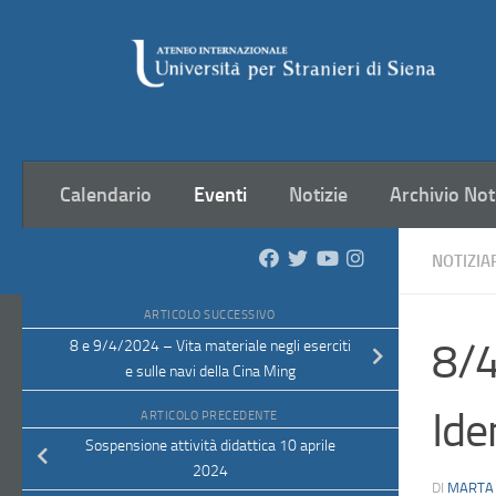
Salta al contenuto
Calendario
Eventi
Notizie
Archivio Not
NOTIZIA
ARTICOLO SUCCESSIVO
8/4
8 e 9/4/2024 – Vita materiale negli eserciti
e sulle navi della Cina Ming
Ide
ARTICOLO PRECEDENTE
Sospensione attività didattica 10 aprile
2024
DI
MARTA