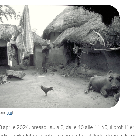
aria:
QUI
]
 aprile 2024, presso l’aula 2, dalle 10 alle 11.45, il prof. Pie
divasi Hindutva. Identità e comunità nell’India di ieri e di og