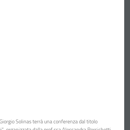
r Giorgio Solinas terrà una conferenza dal titolo
gi”, organizzata dalla prof.ssa Alessandra Persichetti