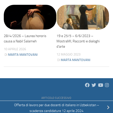
28/4/2026 – Laurea honoris
19 e 25/5 – 6/6/2023 –
causa a Nabil Salameh
MostraMI, Racconti e dialoghi
d’arte
10 APRILE 2026
12 MAGGIO 2023
DI
MARTA MANTOVANI
DI
MARTA MANTOVANI
ARTICOLO SUCCESSIVO
Offerta di lavoro per due docenti di italiano in Uzbekistan –
scadenza candidature 12 aprile 2024