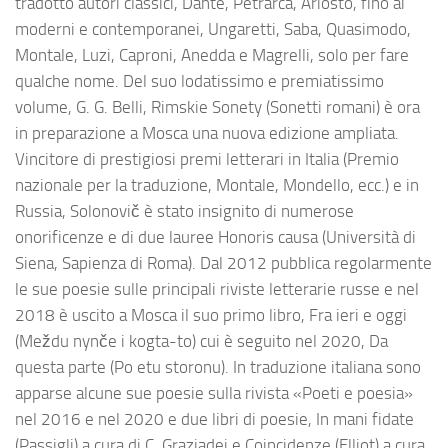
tradotto autori classici, Dante, Petrarca, Ariosto, fino ai
moderni e contemporanei, Ungaretti, Saba, Quasimodo,
Montale, Luzi, Caproni, Anedda e Magrelli, solo per fare
qualche nome. Del suo lodatissimo e premiatissimo
volume, G. G. Belli, Rimskie Sonety (Sonetti romani) è ora
in preparazione a Mosca una nuova edizione ampliata.
Vincitore di prestigiosi premi letterari in Italia (Premio
nazionale per la traduzione, Montale, Mondello, ecc.) e in
Russia, Solonovič è stato insignito di numerose
onorificenze e di due lauree Honoris causa (Università di
Siena, Sapienza di Roma). Dal 2012 pubblica regolarmente
le sue poesie sulle principali riviste letterarie russe e nel
2018 è uscito a Mosca il suo primo libro, Fra ieri e oggi
(Meždu nynče i kogta-to) cui è seguito nel 2020, Da
questa parte (Po etu storonu). In traduzione italiana sono
apparse alcune sue poesie sulla rivista «Poeti e poesia»
nel 2016 e nel 2020 e due libri di poesie, In mani fidate
(Passigli) a cura di C. Graziadei e Coincidenze (Elliot) a cura