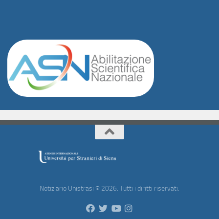
Notiziario Unistrasi © 2026. Tutti i diritti riservati.