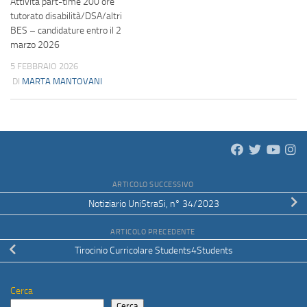
Attività part-time 200 ore
tutorato disabilità/DSA/altri
BES – candidature entro il 2
marzo 2026
5 FEBBRAIO 2026
DI
MARTA MANTOVANI
ARTICOLO SUCCESSIVO
Notiziario UniStraSi, n° 34/2023
ARTICOLO PRECEDENTE
Tirocinio Curricolare Students4Students
Cerca
Cerca