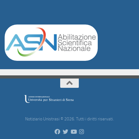
Notiziario Unistrasi © 2026. Tutti i diritti riservati.