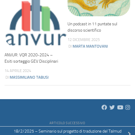
Un podcast in 11 puntate sul
discorso scientifico
12 DICEMBRE 2025
DI
MARTA MANTOVANI
ANVUR: VQR 2020-2024 –
Esiti sorteggio GEV Disciplinari
14 APRILE 2024
DI
MASSIMILIANO TABUSI
ARTICOLO SUCCESSIVO
18/2/2025 – Seminario sul progetto di traduzione del Talmud