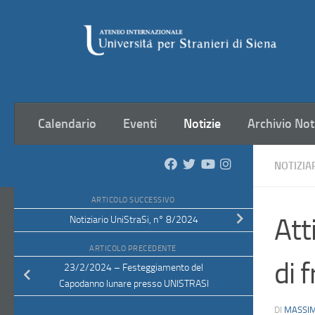
Salta al contenuto
Calendario
Eventi
Notizie
Archivio Not
NOTIZIA
ARTICOLO SUCCESSIVO
Att
Notiziario UniStraSi, n° 8/2024
ARTICOLO PRECEDENTE
di 
23/2/2024 – Festeggiamento del
Capodanno lunare presso UNISTRASI
DI
MASSIM