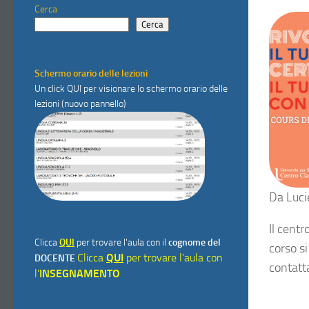
Cerca
Cerca
Schermo orario delle lezioni
Un click
QUI
per visionare lo schermo orario delle
lezioni (nuovo pannello)
Da
Luci
Il cent
Clicca
QUI
per trovare l'aula con il
cognome del
corso si
Clicca
QUI
per trovare l'aula con
DOCENTE
contatt
l'
INSEGNAMENTO