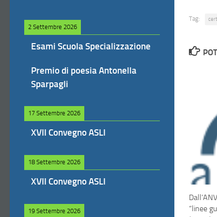
Tag:
cert
2 Settembre 2026
Esami Scuola Specializzazione
POT
Premio di poesia Antonella
Sparpagli
17 Settembre 2026
XVII Convegno ASLI
18 Settembre 2026
XVII Convegno ASLI
Dall’ANV
“linee g
19 Settembre 2026