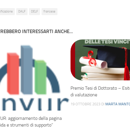
ificazione
DALF
DELF
francese
REBBERO INTERESSARTI ANCHE...
Premio Tesi di Dottorato – Esi
di valutazione
19 OTTOBRE 2023
DI
MARTA MANT
UR: aggiornamento della pagina
uida e strumenti di supporto”