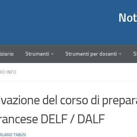
Not
iziario
Strumenti
Strumenti per docenti
S
RIO INFO
ivazione del corso di prepara
francese DELF / DALF
ILIANO TABUSI