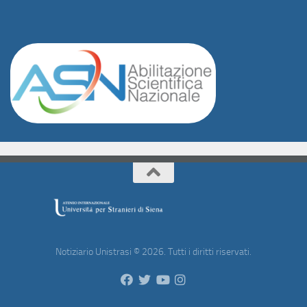
Notiziario Unistrasi © 2026. Tutti i diritti riservati.