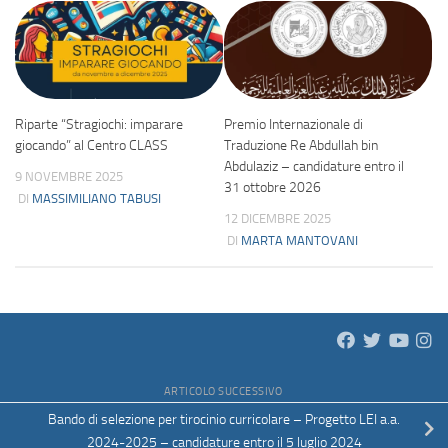
Riparte “Stragiochi: imparare
Premio Internazionale di
giocando” al Centro CLASS
Traduzione Re Abdullah bin
Abdulaziz – candidature entro il
9 NOVEMBRE 2025
31 ottobre 2026
DI
MASSIMILIANO TABUSI
12 DICEMBRE 2025
DI
MARTA MANTOVANI
ARTICOLO SUCCESSIVO
Bando di selezione per tirocinio curricolare – Progetto LEI a.a.
2024-2025 – candidature entro il 5 luglio 2024