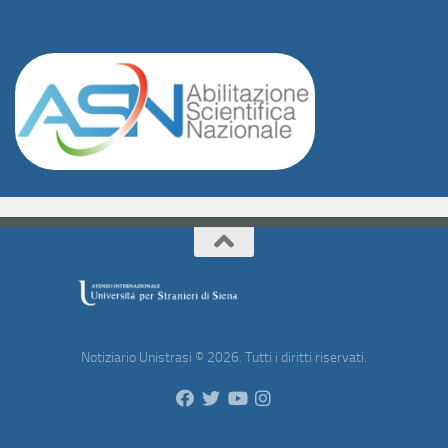
Notiziario Unistrasi © 2026. Tutti i diritti riservati.