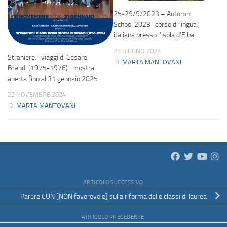
25-29/9/2023 – Autumn
School 2023 | corso di lingua
italiana presso l’Isola d’Elba
23 GIUGNO 2023
Straniere: I viaggi di Cesare
DI
MARTA MANTOVANI
Brandi (1975-1976) | mostra
aperta fino al 31 gennaio 2025
22 NOVEMBRE 2024
DI
MARTA MANTOVANI
ARTICOLO SUCCESSIVO
Parere CUN [NON favorevole] sulla riforma delle classi di laurea
ARTICOLO PRECEDENTE