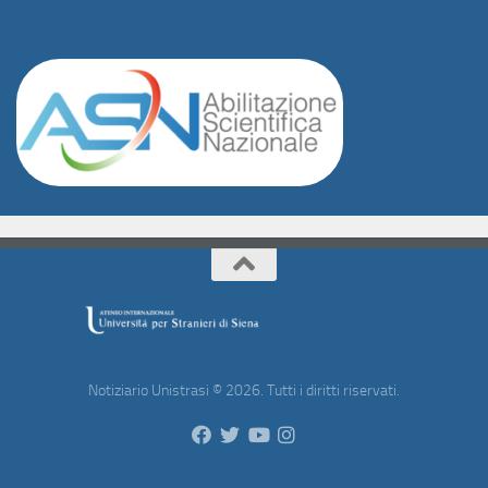
Notiziario Unistrasi © 2026. Tutti i diritti riservati.