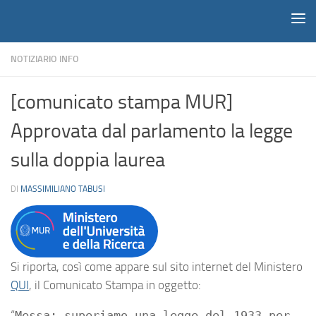
Notiziario
Salta al contenuto
NOTIZIARIO INFO
[comunicato stampa MUR]
Approvata dal parlamento la legge
sulla doppia laurea
DI
MASSIMILIANO TABUSI
Si riporta, così come appare sul sito internet del Ministero
QUI
, il Comunicato Stampa in oggetto:
“
Messa: superiamo una legge del 1933 per