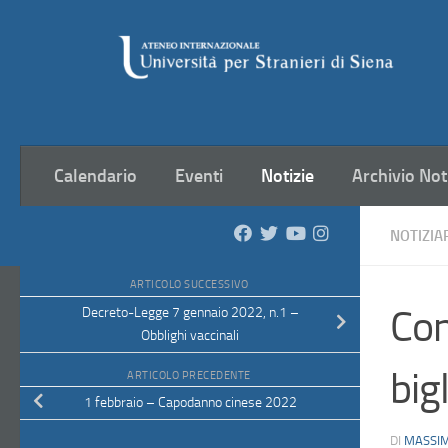
Salta al contenuto
Calendario
Eventi
Notizie
Archivio Not
NOTIZIA
ARTICOLO SUCCESSIVO
Con
Decreto-Legge 7 gennaio 2022, n.1 –
Obblighi vaccinali
big
ARTICOLO PRECEDENTE
1 febbraio – Capodanno cinese 2022
DI
MASSIM