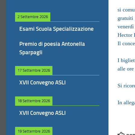
si comu
2 Settembre 2026
gratuiti
venerdì
Esami Scuola Specializzazione
Hector 
Premio di poesia Antonella
Il conce
Sparpagli
I biglie
alle ore
17 Settembre 2026
XVII Convegno ASLI
Si ricor
18 Settembre 2026
In alleg
XVII Convegno ASLI
19 Settembre 2026