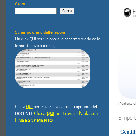
Cerca
Cerca
Schermo orario delle lezioni
Un click
QUI
per visionare lo schermo orario delle
lezioni (nuovo pannello)
[Fonte: serv
Clicca
QUI
per trovare l'aula con il
cognome del
Clicca
QUI
per trovare l'aula con
DOCENTE
Si ripor
l'
INSEGNAMENTO
“
Gentili