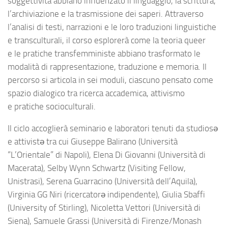
soggettività abbiano influenzato il linguaggio, la scrittura,
l’archiviazione e la trasmissione dei saperi. Attraverso
l’analisi di testi, narrazioni e le loro traduzioni linguistiche
e transculturali, il corso esplorerà come la teoria queer
e le pratiche transfemministe abbiano trasformato le
modalità di rappresentazione, traduzione e memoria. Il
percorso si articola in sei moduli, ciascuno pensato come
spazio dialogico tra ricerca accademica, attivismo
e pratiche socioculturali.
Il ciclo accoglierà seminario e laboratori tenuti da studiosə
e attivistə tra cui Giuseppe Balirano (Università
“L’Orientale” di Napoli), Elena Di Giovanni (Università di
Macerata), Selby Wynn Schwartz (Visiting Fellow,
Unistrasi), Serena Guarracino (Università dell’Aquila),
Virginia GG Niri (ricercatorə indipendente), Giulia Sbaffi
(University of Stirling), Nicoletta Vettori (Università di
Siena), Samuele Grassi (Università di Firenze/Monash