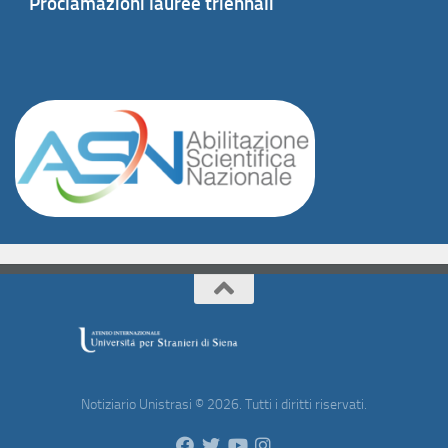
Proclamazioni lauree triennali
Notiziario Unistrasi © 2026. Tutti i diritti riservati.