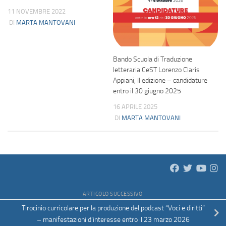
11 NOVEMBRE 2022
DI
MARTA MANTOVANI
Bando Scuola di Traduzione
letteraria CeST Lorenzo Claris
Appiani, II edizione – candidature
entro il 30 giugno 2025
16 APRILE 2025
DI
MARTA MANTOVANI
ARTICOLO SUCCESSIVO
Tirocinio curricolare per la produzione del podcast “Voci e diritti”
– manifestazioni d’interesse entro il 23 marzo 2026