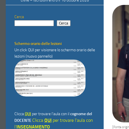
civile – iscrizioni entro il 16 ottobre 2026
Cerca
Cerca
Schermo orario delle lezioni
Un click
QUI
per visionare lo schermo orario delle
lezioni (nuovo pannello)
Clicca
QUI
per trovare l'aula con il
cognome del
Clicca
QUI
per trovare l'aula con
DOCENTE
l'
INSEGNAMENTO
[Fonte origin