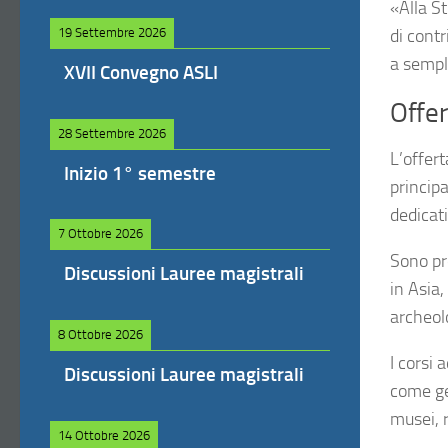
«Alla St
di cont
19 Settembre 2026
a sempli
XVII Convegno ASLI
Offer
28 Settembre 2026
L’offer
Inizio 1° semestre
princip
dedicati
7 Ottobre 2026
Sono pre
Discussioni Lauree magistrali
in Asia,
archeolo
8 Ottobre 2026
I corsi 
Discussioni Lauree magistrali
come ge
musei, r
14 Ottobre 2026