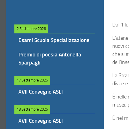
Dal 1 l
2 Settembre 2026
L’ateneo
Esami Scuola Specializzazione
nuovi co
che si a
Premio di poesia Antonella
dell’in
Sparpagli
La Stra
17 Settembre 2026
diverse
XVII Convegno ASLI
È
nelle
musei, 
18 Settembre 2026
È
nel m
XVII Convegno ASLI