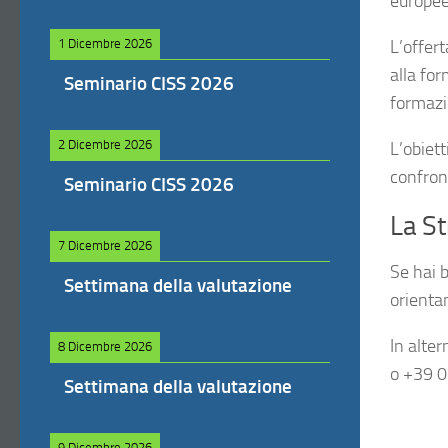
europee 
L’offert
1 Dicembre 2026
alla for
Seminario CISS 2026
formazi
2 Dicembre 2026
L’obiett
confront
Seminario CISS 2026
La St
7 Dicembre 2026
Se hai b
Settimana della valutazione
orienta
In alter
8 Dicembre 2026
o +39 
Settimana della valutazione
9 Dicembre 2026