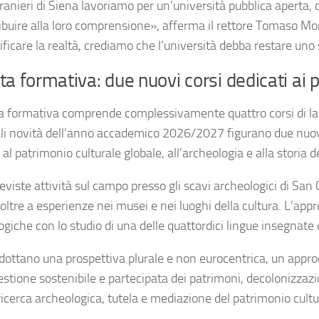
ranieri di Siena lavoriamo per un’università pubblica aperta, 
ribuire alla loro comprensione», afferma il rettore Tomaso Mo
ficare la realtà, crediamo che l’università debba restare uno
ta formativa: due nuovi corsi dedicati ai p
ta formativa comprende complessivamente quattro corsi di laur
ali novità dell’anno accademico 2026/2027 figurano due nuovi
 al patrimonio culturale globale, all’archeologia e alla storia de
viste attività sul campo presso gli scavi archeologici di San Ca
 oltre a esperienze nei musei e nei luoghi della cultura. L’appro
giche con lo studio di una delle quattordici lingue insegnate 
adottano una prospettiva plurale e non eurocentrica, un appro
stione sostenibile e partecipata dei patrimoni, decolonizzazio
icerca archeologica, tutela e mediazione del patrimonio cultural