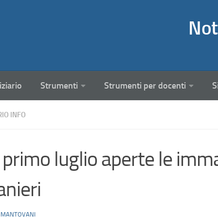
Not
iziario
Strumenti
Strumenti per docenti
S
RIO INFO
 primo luglio aperte le imma
anieri
 MANTOVANI