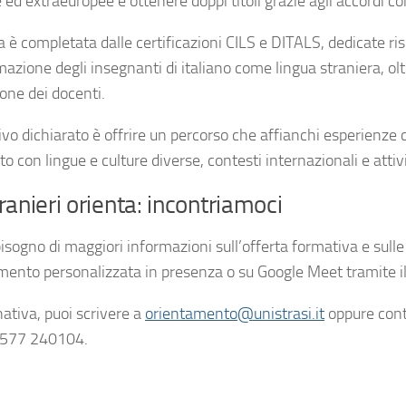
ed extraeuropee e ottenere doppi titoli grazie agli accordi co
a è completata dalle certificazioni CILS e DITALS, dedicate ri
mazione degli insegnanti di italiano come lingua straniera, oltre
one dei docenti.
ivo dichiarato è offrire un percorso che affianchi esperienze 
o con lingue e culture diverse, contesti internazionali e attiv
ranieri orienta: incontriamoci
isogno di maggiori informazioni sull’offerta formativa e sulle
mento personalizzata in presenza o su Google Meet tramite i
nativa, puoi scrivere a
orientamento@unistrasi.it
oppure cont
0577 240104.