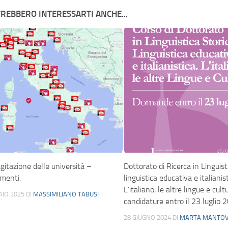
REBBERO INTERESSARTI ANCHE...
agitazione delle università –
Dottorato di Ricerca in Linguisti
menti.
linguistica educativa e italianist
L’italiano, le altre lingue e cult
AIO 2025
DI
MASSIMILIANO TABUSI
candidature entro il 23 luglio 
28 GIUGNO 2024
DI
MARTA MANTOV