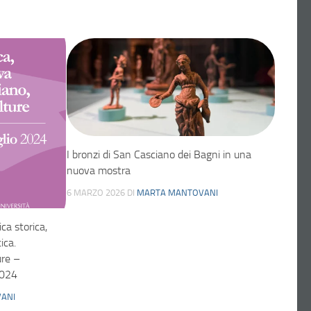
I bronzi di San Casciano dei Bagni in una
nuova mostra
6 MARZO 2026
DI
MARTA MANTOVANI
ca storica,
ica.
ure –
2024
ANI