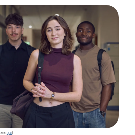
aria:
QUI
]