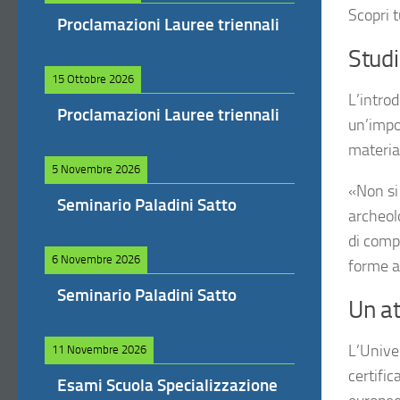
Scopri t
Proclamazioni Lauree triennali
Studi
15 Ottobre 2026
L’intro
Proclamazioni Lauree triennali
un’impos
material
5 Novembre 2026
«Non si
Seminario Paladini Satto
archeol
di compr
6 Novembre 2026
forme a
Seminario Paladini Satto
Un at
L’Univer
11 Novembre 2026
certific
Esami Scuola Specializzazione