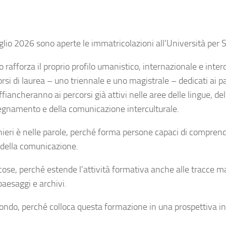
uglio 2026 sono aperte le immatricolazioni
all’Università per 
 rafforza il proprio profilo umanistico, internazionale e inte
rsi di laurea – uno triennale e uno magistrale – dedicati ai patr
ffiancheranno ai percorsi già attivi nelle aree delle lingue, de
segnamento e della comunicazione interculturale.
nieri è
nelle parole
, perché forma persone capaci di comprender
 della comunicazione.
 cose
, perché estende l’attività formativa anche alle tracce mate
paesaggi e archivi.
ondo
, perché colloca questa formazione in una prospettiva int