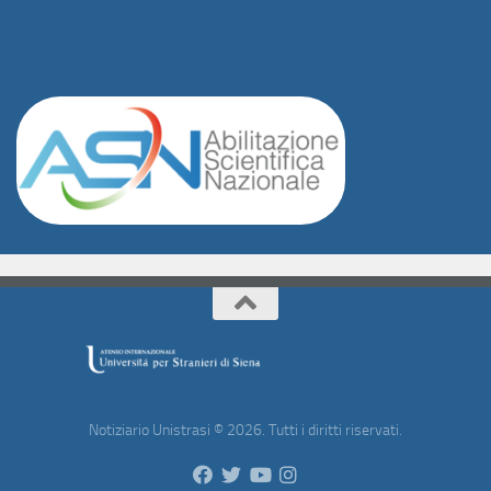
Notiziario Unistrasi © 2026. Tutti i diritti riservati.