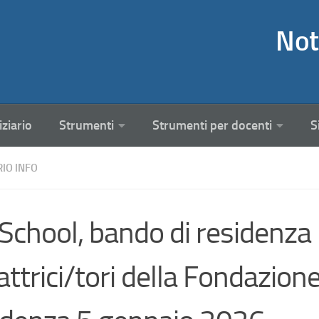
Not
iziario
Strumenti
Strumenti per docenti
S
RIO INFO
chool, bando di residenza p
attrici/tori della Fondazio