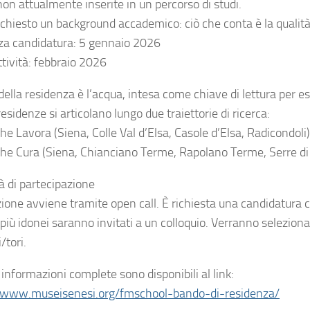
 non attualmente inserite in un percorso di studi.
ichiesto un background accademico: ciò che conta è la qualità 
a candidatura: 5 gennaio 2026
ttività: febbraio 2026
della residenza è l’acqua, intesa come chiave di lettura per e
esidenze si articolano lungo due traiettorie di ricerca:
e Lavora (Siena, Colle Val d’Elsa, Casole d’Elsa, Radicondoli)
he Cura (Siena, Chianciano Terme, Rapolano Terme, Serre di
à di partecipazione
ione avviene tramite open call. È richiesta una candidatura con
 più idonei saranno invitati a un colloquio. Verranno selezionat
/tori.
 informazioni complete sono disponibili al link:
/www.museisenesi.org/fmschool-bando-di-residenza/