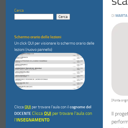
sca
Cerca
DI
MARTA
Cerca
Schermo orario delle lezioni
Un click
QUI
per visionare lo schermo orario delle
lezioni (nuovo pannello)
[Fonte origin
Clicca
QUI
per trovare l'aula con il
cognome del
Clicca
QUI
per trovare l'aula con
Il proge
DOCENTE
l'
INSEGNAMENTO
performa