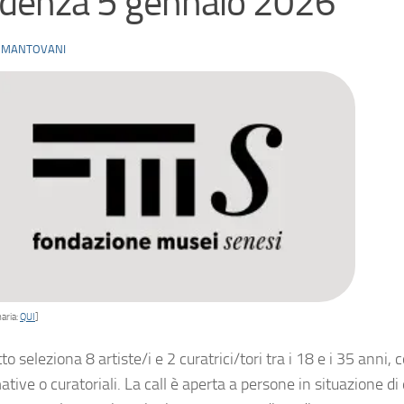
denza 5 gennaio 2026
 MANTOVANI
aria:
QUI
]
tto seleziona 8 artiste/i e 2 curatrici/tori tra i 18 e i 35 anni,
tive o curatoriali. La call è aperta a persone in situazione 