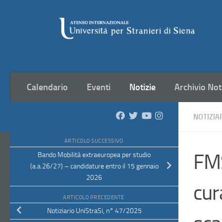
Salta al contenuto
Calendario
Eventi
Notizie
Archivio Not
NOTIZIA
ARTICOLO SUCCESSIVO
FMS
Bando Mobilità extraeuropea per studio
(a.a.26/27) – candidature entro il 15 gennaio
2026
cur
ARTICOLO PRECEDENTE
Notiziario UniStraSi, n° 47/2025