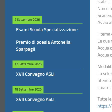
stabili,
Non è r
Scadenz
2 Settembre 2026
Avvio a
Esami Scuola Specializzazione
Il tema 
Le due r
Premio di poesia Antonella
Acqua ch
Sparpagli
Acqua c
17 Settembre 2026
Modalit
La selez
XVII Convegno ASLI
ritenuti
curatrici
18 Settembre 2026
Tutte le
XVII Convegno ASLI
https:/