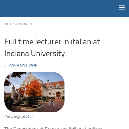
Notiziario
Salta al contenuto
NOTIZIARIO INFO
Full time lecturer in italian at
Indiana University
DI
MARTA MANTOVANI
[Fonte originaria:
QUI
]