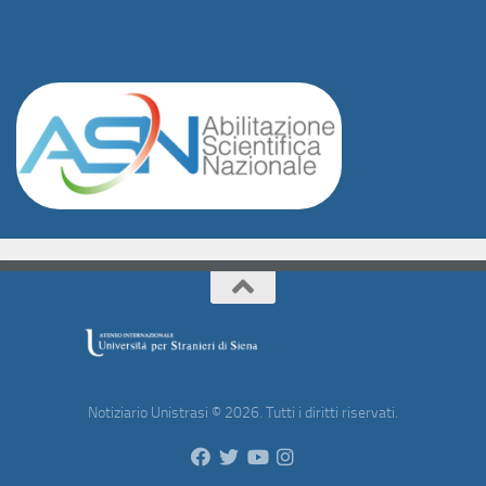
Notiziario Unistrasi © 2026. Tutti i diritti riservati.