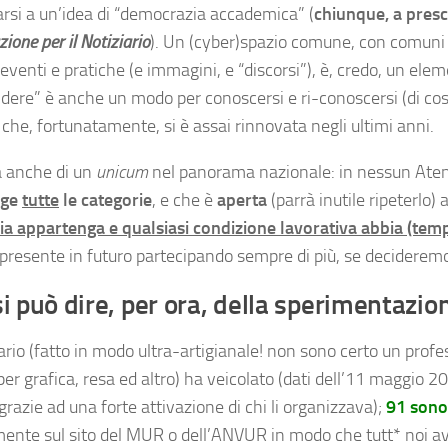
arsi a un’idea di “democrazia accademica” (
chiunque, a presc
ione per il Notiziario
). Un (cyber)spazio comune, con comuni 
 eventi e pratiche (e immagini, e “discorsi”), è, credo, un ele
idere” è anche un modo per conoscersi e ri-conoscersi (di cos
 che, fortunatamente, si è assai rinnovata negli ultimi anni.
ta anche di un
unicum
nel panorama nazionale: in nessun Aten
nge
tutte
le categorie
, e che è
aperta
(parrà inutile ripeterlo) 
ia appartenga e qualsiasi condizione lavorativa abbia (temp
 presente in futuro partecipando sempre di più, se decideremo
i può dire, per ora, della sperimentazi
iario (fatto in modo ultra-artigianale! non sono certo un profe
er grafica, resa ed altro) ha veicolato (dati dell’11 maggio 
(grazie ad una forte attivazione di chi li organizzava);
91 sono
mente sul sito del MUR o dell’ANVUR in modo che tutt* noi ave