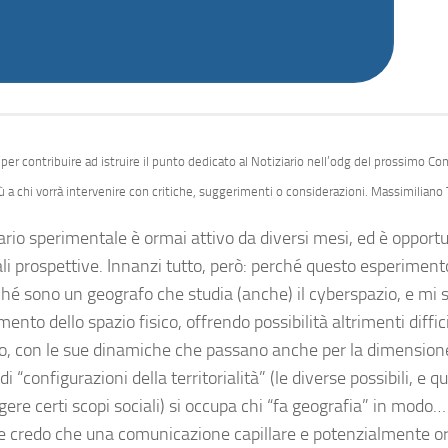
 per contribuire ad istruire il punto dedicato al Notiziario nell’odg del prossimo Co
iù a chi vorrà intervenire con critiche, suggerimenti o considerazioni. Massimiliano
iario sperimentale è ormai attivo da diversi mesi, ed è opport
i prospettive. Innanzi tutto, però: perché questo esperimento 
ché sono un geografo che studia (anche) il cyberspazio, e mi 
nto dello spazio fisico, offrendo possibilità altrimenti diffic
rio, con le sue dinamiche che passano anche per la dimensione
di “configurazioni della territorialità” (le diverse possibili, e
ere certi scopi sociali) si occupa chi “fa geografia” in modo…
 e credo che una comunicazione capillare e potenzialmente or