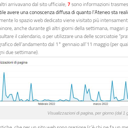
altri arrivavano dal sito ufficiale;
7
sono informazioni trasme
tile avere una conoscenza diffusa di quanto l’Ateneo sta real
mente lo spazio web dedicato viene visitato più intensamente i
ore, anche durante gli altri giorni della settimana, magari pe
ultare il calendario, o per utilizzare una delle scorciatoie “p
 grafico dell’andamento dal 1° gennaio all’11 maggio (per qua
gni due settimane).
Visualizzazioni di pagina, per giorno (dal 1
stiche, che per un sito web sono preziose (c’è chi ne fa un m