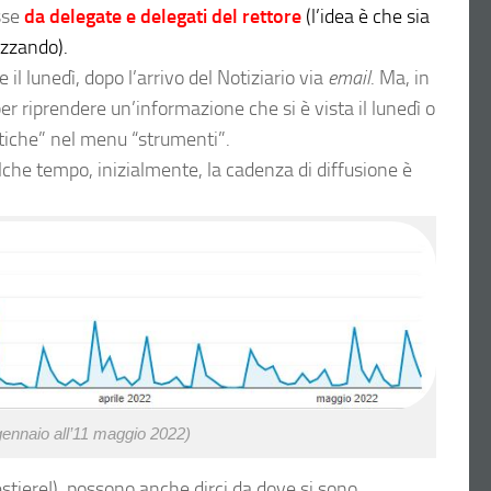
sse
da delegate e delegati del rettore
(l’idea è che sia
izzando).
l lunedì, dopo l’arrivo del Notiziario via
email
. Ma, in
r riprendere un’informazione che si è vista il lunedì o
ratiche” nel menu “strumenti”.
lche tempo, inizialmente, la cadenza di diffusione è
 gennaio all’11 maggio 2022)
estiere!), possono anche dirci da dove si sono