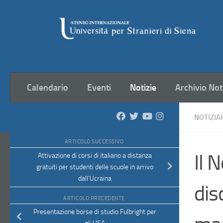
Salta al contenuto
Calendario
Eventi
Notizie
Archivio Not
NOTIZIA
ARTICOLO SUCCESSIVO
Il 
Attivazione di corsi di italiano a distanza
gratuiti per studenti delle scuole in arrivo
dall’Ucraina
dis
ARTICOLO PRECEDENTE
Presentazione borse di studio Fulbright per