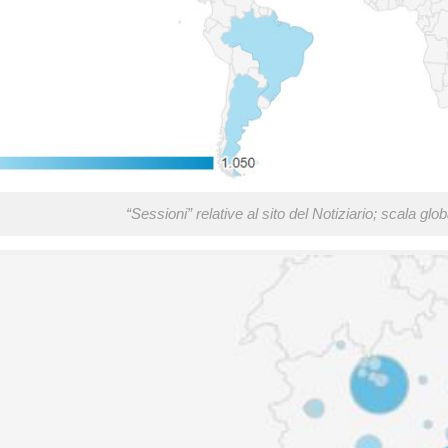
“Sessioni” relative al sito del Notiziario; scala g