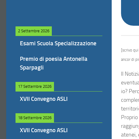
2 Settembre 2026
Esami Scuola Specializzazione
[scrivo qui
Premio di poesia Antonella
ancor di p
Sparpagli
Il Notiz
eventual
17 Settembre 2026
io? Per
XVII Convegno ASLI
compleme
territo
Proprio 
18 Settembre 2026
raggiung
XVII Convegno ASLI
atenei,