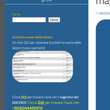
ma
gli USA
DI
MASSIM
Cerca
Cerca
Schermo orario delle lezioni
Un click
QUI
per visionare lo schermo orario delle
lezioni (nuovo pannello)
Clicca
QUI
per trovare l'aula con il
cognome del
Clicca
QUI
per trovare l'aula con
DOCENTE
l'
INSEGNAMENTO