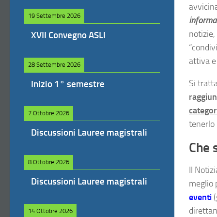
avvicin
19 Settembre 2026
informaz
notizie,
XVII Convegno ASLI
“condiv
attiva e
28 Settembre 2026
Si trat
Inizio 1° semestre
raggiu
categor
7 Ottobre 2026
tenerlo
Discussioni Lauree magistrali
Che s
8 Ottobre 2026
Il Notiz
Discussioni Lauree magistrali
meglio p
eventi
diretta
14 Ottobre 2026