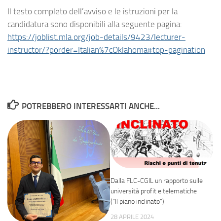
Il testo completo dell’avviso e le istruzioni per la
candidatura sono disponibili alla seguente pagina:
https://joblist.mla.org/job-details/9423/lecturer-
instructor/?porder=Italian%7cOklahoma#top-pagination
POTREBBERO INTERESSARTI ANCHE...
Dalla FLC-CGIL un rapporto sulle
università profit e telematiche
(“Il piano inclinato”)
28 APRILE 2024