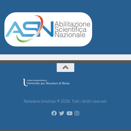
Notiziario Unistrasi © 2026. Tutti i diritti riservati.