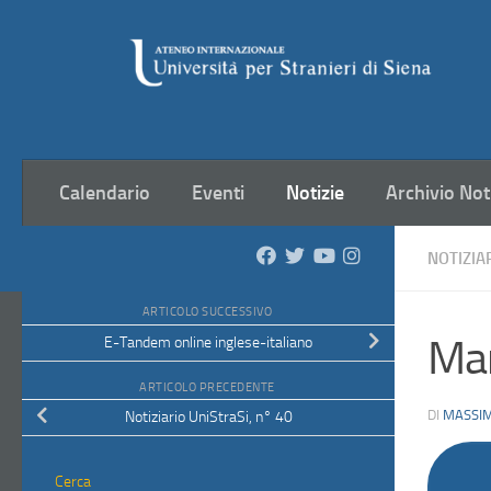
Salta al contenuto
Calendario
Eventi
Notizie
Archivio Not
NOTIZIA
ARTICOLO SUCCESSIVO
Mar
E-Tandem online inglese-italiano
ARTICOLO PRECEDENTE
DI
MASSIM
Notiziario UniStraSi, n° 40
Cerca