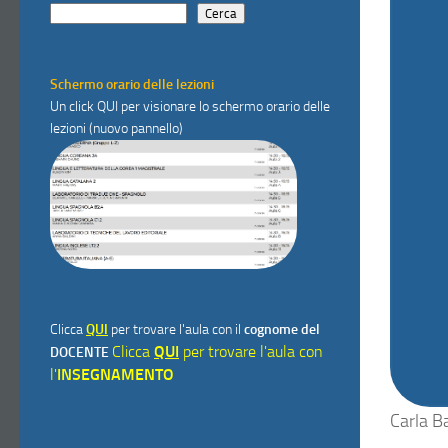
Cerca
Schermo orario delle lezioni
Un click
QUI
per visionare lo schermo orario delle
lezioni (nuovo pannello)
Clicca
QUI
per trovare l'aula con il
cognome del
Clicca
QUI
per trovare l'aula con
DOCENTE
l'
INSEGNAMENTO
Carla B