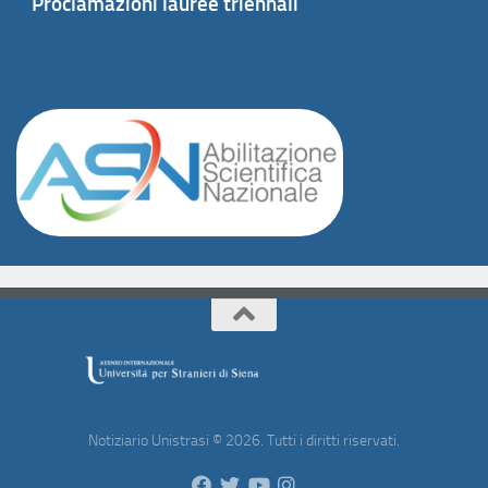
Proclamazioni lauree triennali
Notiziario Unistrasi © 2026. Tutti i diritti riservati.