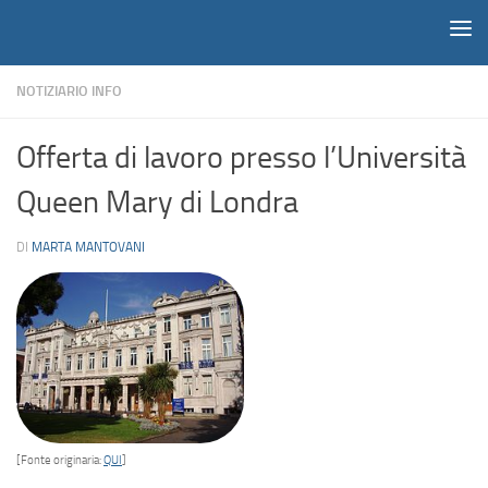
Notiziario
Salta al contenuto
NOTIZIARIO INFO
Offerta di lavoro presso l’Università
Queen Mary di Londra
DI
MARTA MANTOVANI
[Fonte originaria:
QUI
]