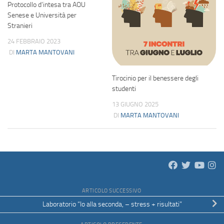
Protocollo d’intesa tra AOU
Senese e Università per
Stranieri
24 FEBBRAIO 2023
DI
MARTA MANTOVANI
Tirocinio per il benessere degli
studenti
13 GIUGNO 2025
DI
MARTA MANTOVANI
ARTICOLO SUCCESSIVO
Laboratorio “Io alla seconda, – stress + risultati”