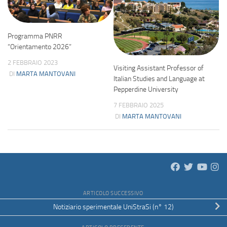
Programma PNRR
“Orientamento 2026”
2 FEBBRAIO 2023
Visiting Assistant Professor of
DI
MARTA MANTOVANI
Italian Studies and Language at
Pepperdine University
7 FEBBRAIO 2025
DI
MARTA MANTOVANI
ARTICOLO SUCCESSIVO
Notiziario sperimentale UniStraSi (n° 12)