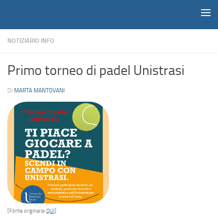
Notiziario
Salta al contenuto
NOTIZIARIO INFO
Primo torneo di padel Unistrasi
DI
MARTA MANTOVANI
[Fonte originaria:
QUI
]