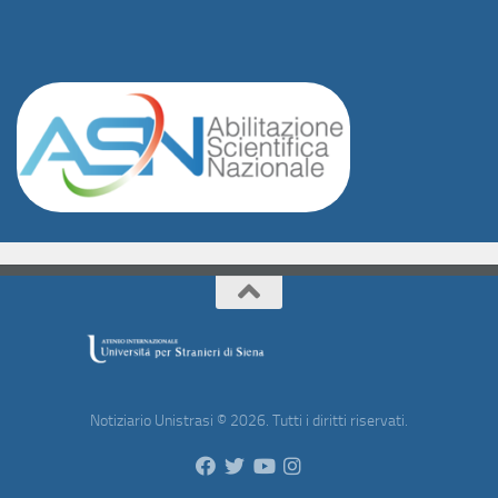
Notiziario Unistrasi © 2026. Tutti i diritti riservati.