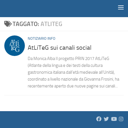
Notiziario
Salta al contenuto
TAGGATO:
ATLITEG
NOTIZIARIO INFO
AtLiTeG sui canali social
Da Monica Alba Il progetto PRIN 2017 AtLiTeG
(Atlante della lingua e dei testi della cultura
gastronomica italiana dall’età medievale all’Unità),
coordinato a livello nazionale da Giovanna Frosini, ha
recentemente aperto due nuove pagine sui canali...