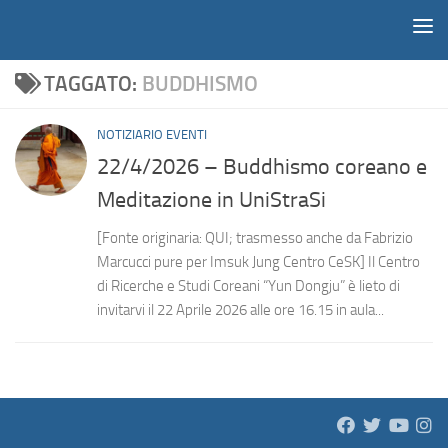
Notiziario
Salta al contenuto
TAGGATO:
BUDDHISMO
NOTIZIARIO EVENTI
22/4/2026 – Buddhismo coreano e
Meditazione in UniStraSi
[Fonte originaria: QUI; trasmesso anche da Fabrizio
Marcucci pure per Imsuk Jung Centro CeSK] Il Centro
di Ricerche e Studi Coreani “Yun Dongju” è lieto di
invitarvi il 22 Aprile 2026 alle ore 16.15 in aula...