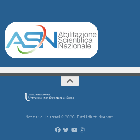
Notiziario Unistrasi © 2026. Tutti i diritti riservati.