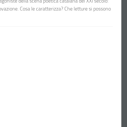
agoniste della scena poetica catalana del XXI secolo:
ovazione. Cosa le caratterizza? Che letture si possono