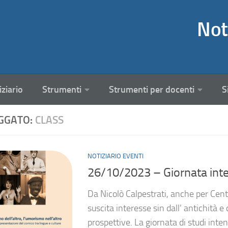
Not
iziario
Strumenti
Strumenti per docenti
S
GGATO:
CLASS
NOTIZIARIO EVENTI
26/10/2023 – Giornata inte
Da Nicolò Calpestrati, anche per Ce
suscita interesse sin dall’ antichità 
prospettive. La giornata di studi inten